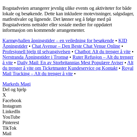
Bogstadveien arrangerer jevnlig ulike events og aktiviteter for både
lokale og besøkende. Dette kan inkludere motevisninger, salgsdager,
matfestivaler og lignende. Det lønner seg å følge med på
Bogstadveiens nettsider eller sosiale medier for oppdatert
informasjon om kommende arrangementer.
Karmøyhallen åpningstider – en veiledning for besøkende
•
KID
Åpningstider
•
Chat Avenue – Den Beste Chat Venue Online
•
Profesjonell hjelp til selvangivelsen
•
Chatbot: Alt du trenger å vite
•
Nerstranda Åpningstider i Tromsø
•
Ruter Refusjon – Alt du trenger
å vite
•
Daily Mail: En av Storbritannias Mest Populære Aviser
•
Alt
du trenger å vite om Ticketmaster Kundeservice og Kontakt
•
Royal
Mail Tracking – Alt du trenger å vite
•
Markeds Magi
Del og hjelp
X
Facebook
Instagram
LinkedIn
YouTube
Pinterest
TikTok
Mail