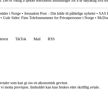
 Det er viktig å sjekke telefonens innstillinger for å se nøyaktig hva s
tider i Norge
•
Jerusalem Post – Din kilde til pålitelige nyheter
•
SAS K
•
Gule Sider: Finn Telefonnummer for Privatpersoner i Norge
•
McDona
terest
TikTok
Mail
RSS
savtaler som kan gi oss en økonomisk gevinst.
i motta provisjon. Innholdet kan kun brukes etter skriftlig avtale.