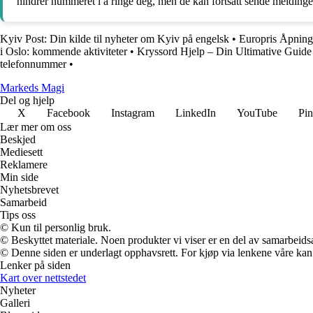
hindrer nummeret i å ringe deg, men de kan fortsatt sende meldinger.
Kyiv Post: Din kilde til nyheter om Kyiv på engelsk
•
Europris Åpnings
i Oslo: kommende aktiviteter
•
Kryssord Hjelp – Din Ultimative Guide
telefonnummer
•
Markeds Magi
Del og hjelp
X
Facebook
Instagram
LinkedIn
YouTube
Pin
Lær mer om oss
Beskjed
Mediesett
Reklamere
Min side
Nyhetsbrevet
Samarbeid
Tips oss
© Kun til personlig bruk.
© Beskyttet materiale. Noen produkter vi viser er en del av samarbeid
© Denne siden er underlagt opphavsrett. For kjøp via lenkene våre kan v
Lenker på siden
Kart over nettstedet
Nyheter
Galleri