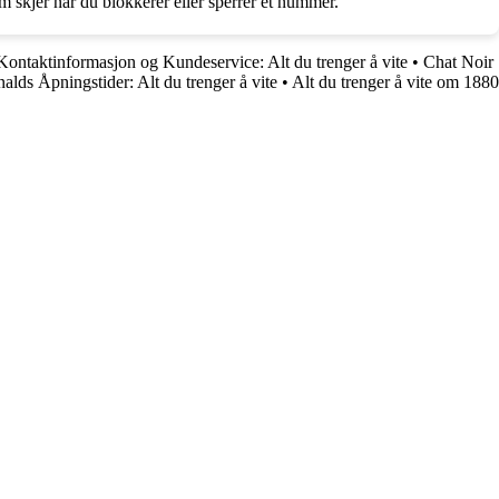
om skjer når du blokkerer eller sperrer et nummer.
ontaktinformasjon og Kundeservice: Alt du trenger å vite
•
Chat Noir
lds Åpningstider: Alt du trenger å vite
•
Alt du trenger å vite om 1880