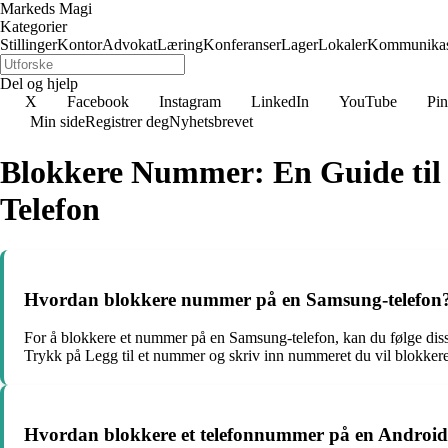
Markeds Magi
Kategorier
Stillinger
Kontor
Advokat
Læring
Konferanser
Lager
Lokaler
Kommunikas
Del og hjelp
X
Facebook
Instagram
LinkedIn
YouTube
Pin
Min side
Registrer deg
Nyhetsbrevet
Blokkere Nummer: En Guide til
Telefon
Hvordan blokkere nummer på en Samsung-telefon
For å blokkere et nummer på en Samsung-telefon, kan du følge disse 
Trykk på Legg til et nummer og skriv inn nummeret du vil blokkere
Hvordan blokkere et telefonnummer på en Android