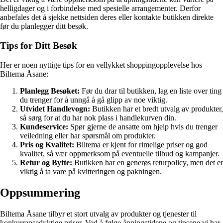
helligdager og i forbindelse med spesielle arrangementer. Derfor
anbefales det å sjekke nettsiden deres eller kontakte butikken direkte
før du planlegger ditt besøk.
Tips for Ditt Besøk
Her er noen nyttige tips for en vellykket shoppingopplevelse hos
Biltema Åsane:
Planlegg Besøket:
Før du drar til butikken, lag en liste over ting
du trenger for å unngå å gå glipp av noe viktig.
Utvidet Handlevogn:
Butikken har et bredt utvalg av produkter,
så sørg for at du har nok plass i handlekurven din.
Kundeservice:
Spør gjerne de ansatte om hjelp hvis du trenger
veiledning eller har spørsmål om produkter.
Pris og Kvalitet:
Biltema er kjent for rimelige priser og god
kvalitet, så vær oppmerksom på eventuelle tilbud og kampanjer.
Retur og Bytte:
Butikken har en generøs returpolicy, men det er
viktig å ta vare på kvitteringen og pakningen.
Oppsummering
Biltema Åsane tilbyr et stort utvalg av produkter og tjenester til
konkurransedyktige priser. Ved å følge åpningstidene og tipsene vi har