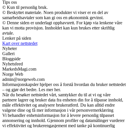
Tips oss
© Kun til personlig bruk.
© Beskyttet materiale. Noen produkter vi viser er en del av
samarbeidsavtaler som kan gi oss en økonomisk gevinst.
© Denne siden er underlagt opphavsrett. For kjøp via lenkene våre
kan vi motta provisjon. Innholdet kan kun brukes etter skriftlig
avtale.
Lenker på siden
Kart over nettstedet
Nyheter
Galleri
Bloggside
Nyhetsfeed
MarkedsMagi.com
Norge Web
admin@norgeweb.com
Informasjonskapsler hjelper oss å forstå hvordan du bruker nettstedet
– og gjør det bedre. Les mer her.
Når du besøker nettstedet vårt, samtykker du til at vi og våre
partnere lagrer og bruker data fra enheten din for å tilpasse innhold,
måle effektivitet og analysere brukeratferd. Du kan alltid endre
valgene dine og få mer informasjon i vår personvernerklæring
Vi behandler enhetsinformasjon for å levere personlig tilpasset
annonsering og innhold. Gjennom profiler og datamålinger vurderer
vi effektivitet og brukerengasjement med tanke på kontinuerlig