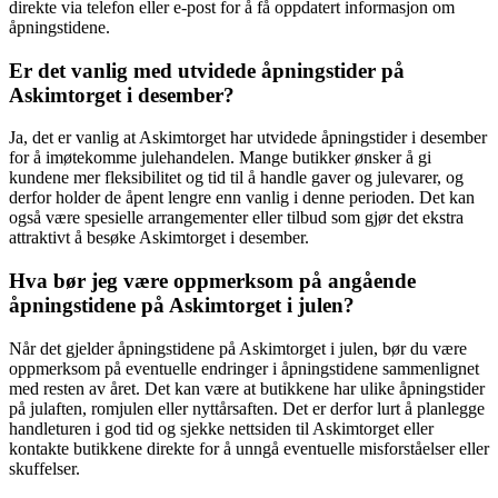
direkte via telefon eller e-post for å få oppdatert informasjon om
åpningstidene.
Er det vanlig med utvidede åpningstider på
Askimtorget i desember?
Ja, det er vanlig at Askimtorget har utvidede åpningstider i desember
for å imøtekomme julehandelen. Mange butikker ønsker å gi
kundene mer fleksibilitet og tid til å handle gaver og julevarer, og
derfor holder de åpent lengre enn vanlig i denne perioden. Det kan
også være spesielle arrangementer eller tilbud som gjør det ekstra
attraktivt å besøke Askimtorget i desember.
Hva bør jeg være oppmerksom på angående
åpningstidene på Askimtorget i julen?
Når det gjelder åpningstidene på Askimtorget i julen, bør du være
oppmerksom på eventuelle endringer i åpningstidene sammenlignet
med resten av året. Det kan være at butikkene har ulike åpningstider
på julaften, romjulen eller nyttårsaften. Det er derfor lurt å planlegge
handleturen i god tid og sjekke nettsiden til Askimtorget eller
kontakte butikkene direkte for å unngå eventuelle misforståelser eller
skuffelser.