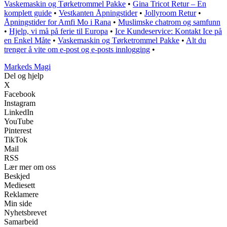
Vaskemaskin og Tørketrommel Pakke
•
Gina Tricot Retur – En
komplett guide
•
Vestkanten Åpningstider
•
Jollyroom Retur
•
Åpningstider for Amfi Mo i Rana
•
Muslimske chatrom og samfunn
•
Hjelp, vi må på ferie til Europa
•
Ice Kundeservice: Kontakt Ice på
en Enkel Måte
•
Vaskemaskin og Tørketrommel Pakke
•
Alt du
trenger å vite om e-post og e-posts innlogging
•
Markeds Magi
Del og hjelp
X
Facebook
Instagram
LinkedIn
YouTube
Pinterest
TikTok
Mail
RSS
Lær mer om oss
Beskjed
Mediesett
Reklamere
Min side
Nyhetsbrevet
Samarbeid