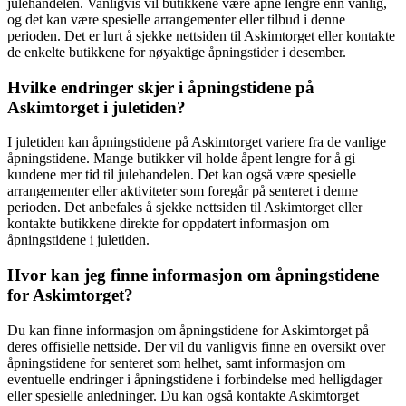
julehandelen. Vanligvis vil butikkene være åpne lengre enn vanlig,
og det kan være spesielle arrangementer eller tilbud i denne
perioden. Det er lurt å sjekke nettsiden til Askimtorget eller kontakte
de enkelte butikkene for nøyaktige åpningstider i desember.
Hvilke endringer skjer i åpningstidene på
Askimtorget i juletiden?
I juletiden kan åpningstidene på Askimtorget variere fra de vanlige
åpningstidene. Mange butikker vil holde åpent lengre for å gi
kundene mer tid til julehandelen. Det kan også være spesielle
arrangementer eller aktiviteter som foregår på senteret i denne
perioden. Det anbefales å sjekke nettsiden til Askimtorget eller
kontakte butikkene direkte for oppdatert informasjon om
åpningstidene i juletiden.
Hvor kan jeg finne informasjon om åpningstidene
for Askimtorget?
Du kan finne informasjon om åpningstidene for Askimtorget på
deres offisielle nettside. Der vil du vanligvis finne en oversikt over
åpningstidene for senteret som helhet, samt informasjon om
eventuelle endringer i åpningstidene i forbindelse med helligdager
eller spesielle anledninger. Du kan også kontakte Askimtorget