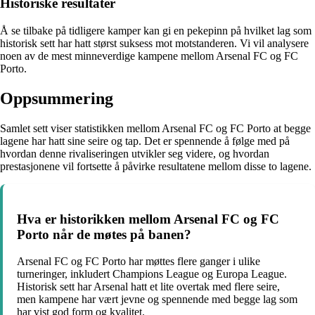
Historiske resultater
Å se tilbake på tidligere kamper kan gi en pekepinn på hvilket lag som
historisk sett har hatt størst suksess mot motstanderen. Vi vil analysere
noen av de mest minneverdige kampene mellom Arsenal FC og FC
Porto.
Oppsummering
Samlet sett viser statistikken mellom Arsenal FC og FC Porto at begge
lagene har hatt sine seire og tap. Det er spennende å følge med på
hvordan denne rivaliseringen utvikler seg videre, og hvordan
prestasjonene vil fortsette å påvirke resultatene mellom disse to lagene.
Hva er historikken mellom Arsenal FC og FC
Porto når de møtes på banen?
Arsenal FC og FC Porto har møttes flere ganger i ulike
turneringer, inkludert Champions League og Europa League.
Historisk sett har Arsenal hatt et lite overtak med flere seire,
men kampene har vært jevne og spennende med begge lag som
har vist god form og kvalitet.