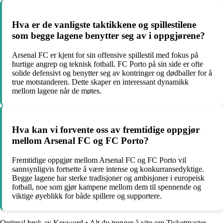
Hva er de vanligste taktikkene og spillestilene
som begge lagene benytter seg av i oppgjørene?
Arsenal FC er kjent for sin offensive spillestil med fokus på
hurtige angrep og teknisk fotball. FC Porto på sin side er ofte
solide defensivt og benytter seg av kontringer og dødballer for å
true motstanderen. Dette skaper en interessant dynamikk
mellom lagene når de møtes.
Hva kan vi forvente oss av fremtidige oppgjør
mellom Arsenal FC og FC Porto?
Fremtidige oppgjør mellom Arsenal FC og FC Porto vil
sannsynligvis fortsette å være intense og konkurransedyktige.
Begge lagene har sterke tradisjoner og ambisjoner i europeisk
fotball, noe som gjør kampene mellom dem til spennende og
viktige øyeblikk for både spillere og supportere.
Optimal bruk av Keyword
•
Alt du trenger å vite om Ticketmaster