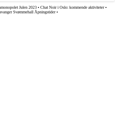
nmonopolet Julen 2023
•
Chat Noir i Oslo: kommende aktiviteter
•
avanger Svømmehall Åpningstider
•