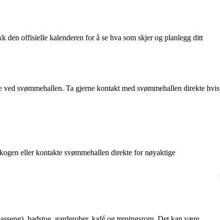
 den offisielle kalenderen for å se hva som skjer og planlegg ditt
e ved svømmehallen. Ta gjerne kontakt med svømmehallen direkte hvis
skogen eller kontakte svømmehallen direkte for nøyaktige
basseng), badstue, garderober, kafé og treningsrom. Det kan være