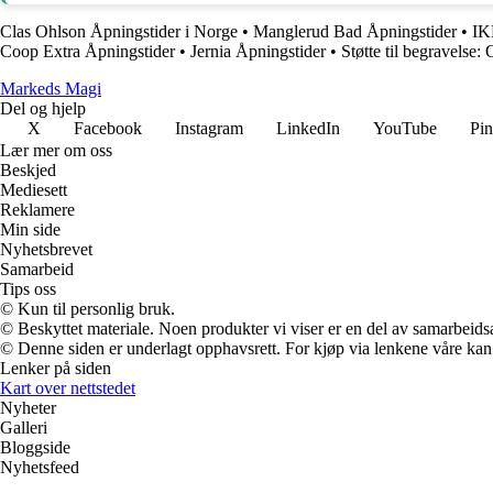
Clas Ohlson Åpningstider i Norge
•
Manglerud Bad Åpningstider
•
IKE
Coop Extra Åpningstider
•
Jernia Åpningstider
•
Støtte til begravelse: O
Markeds Magi
Del og hjelp
X
Facebook
Instagram
LinkedIn
YouTube
Pin
Lær mer om oss
Beskjed
Mediesett
Reklamere
Min side
Nyhetsbrevet
Samarbeid
Tips oss
© Kun til personlig bruk.
© Beskyttet materiale. Noen produkter vi viser er en del av samarbeid
© Denne siden er underlagt opphavsrett. For kjøp via lenkene våre kan v
Lenker på siden
Kart over nettstedet
Nyheter
Galleri
Bloggside
Nyhetsfeed