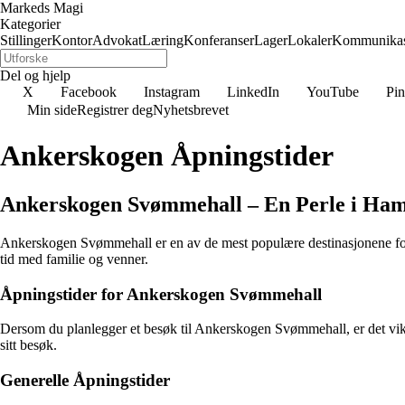
Markeds Magi
Kategorier
Stillinger
Kontor
Advokat
Læring
Konferanser
Lager
Lokaler
Kommunikas
Del og hjelp
X
Facebook
Instagram
LinkedIn
YouTube
Pin
Min side
Registrer deg
Nyhetsbrevet
Ankerskogen Åpningstider
Ankerskogen Svømmehall – En Perle i Ha
Ankerskogen Svømmehall er en av de mest populære destinasjonene for svø
tid med familie og venner.
Åpningstider for Ankerskogen Svømmehall
Dersom du planlegger et besøk til Ankerskogen Svømmehall, er det vikti
sitt besøk.
Generelle Åpningstider