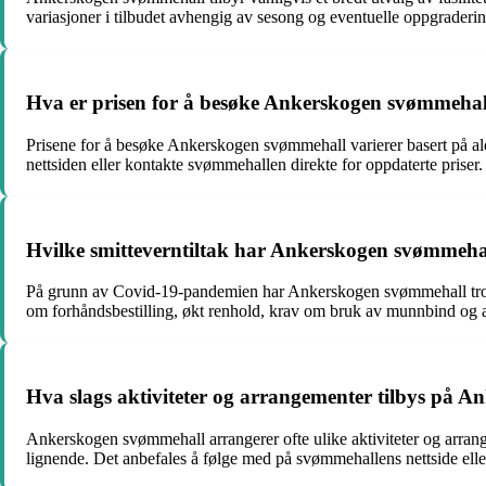
variasjoner i tilbudet avhengig av sesong og eventuelle oppgraderin
Hva er prisen for å besøke Ankerskogen svømmehal
Prisene for å besøke Ankerskogen svømmehall varierer basert på alde
nettsiden eller kontakte svømmehallen direkte for oppdaterte priser.
Hvilke smitteverntiltak har Ankerskogen svømmeha
På grunn av Covid-19-pandemien har Ankerskogen svømmehall trolig 
om forhåndsbestilling, økt renhold, krav om bruk av munnbind og and
Hva slags aktiviteter og arrangementer tilbys på 
Ankerskogen svømmehall arrangerer ofte ulike aktiviteter og arran
lignende. Det anbefales å følge med på svømmehallens nettside el