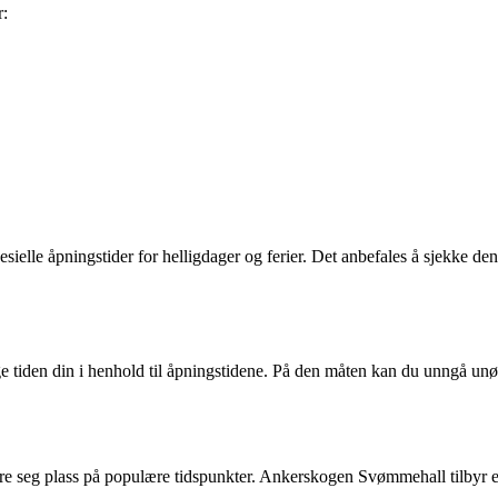
r:
ielle åpningstider for helligdager og ferier. Det anbefales å sjekke den
iden din i henhold til åpningstidene. På den måten kan du unngå unødve
e seg plass på populære tidspunkter. Ankerskogen Svømmehall tilbyr en 