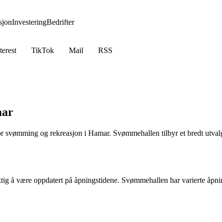
jon
Investering
Bedrifter
terest
TikTok
Mail
RSS
mar
mming og rekreasjon i Hamar. Svømmehallen tilbyr et bredt utvalg av fasi
g å være oppdatert på åpningstidene. Svømmehallen har varierte åpnings