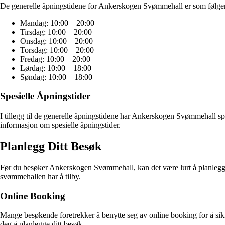
De generelle åpningstidene for Ankerskogen Svømmehall er som følge
Mandag: 10:00 – 20:00
Tirsdag: 10:00 – 20:00
Onsdag: 10:00 – 20:00
Torsdag: 10:00 – 20:00
Fredag: 10:00 – 20:00
Lørdag: 10:00 – 18:00
Søndag: 10:00 – 18:00
Spesielle Åpningstider
I tillegg til de generelle åpningstidene har Ankerskogen Svømmehall spes
informasjon om spesielle åpningstider.
Planlegg Ditt Besøk
Før du besøker Ankerskogen Svømmehall, kan det være lurt å planlegge t
svømmehallen har å tilby.
Online Booking
Mange besøkende foretrekker å benytte seg av online booking for å sikr
deg å planlegge ditt besøk.