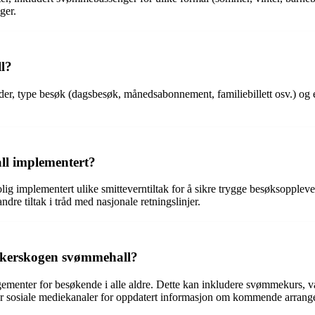
ger.
l?
r, type besøk (dagsbesøk, månedsabonnement, familiebillett osv.) og eve
ll implementert?
implementert ulike smitteverntiltak for å sikre trygge besøksopplevel
re tiltak i tråd med nasjonale retningslinjer.
Ankerskogen svømmehall?
gementer for besøkende i alle aldre. Dette kan inkludere svømmekurs, 
ler sosiale mediekanaler for oppdatert informasjon om kommende arrang