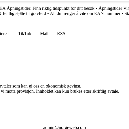
A Åpningstider: Finn riktig tidspunkt for ditt besøk
•
Åpningstider Vi
ffentlig støtte til gravferd
•
Alt du trenger å vite om EAN-nummer
•
St
terest
TikTok
Mail
RSS
savtaler som kan gi oss en økonomisk gevinst.
i motta provisjon. Innholdet kan kun brukes etter skriftlig avtale.
admin@norgeweb.com