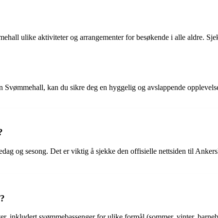
all ulike aktiviteter og arrangementer for besøkende i alle aldre. Sjekk
n Svømmehall, kan du sikre deg en hyggelig og avslappende opplevels
?
g og sesong. Det er viktig å sjekke den offisielle nettsiden til Anker
l?
eter, inkludert svømmebassenger for ulike formål (sommer, vinter, barne