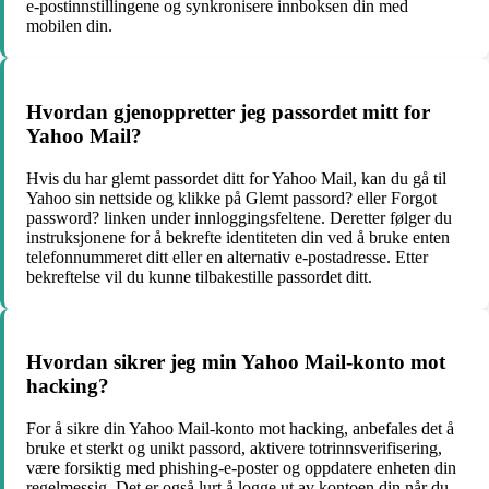
e-postinnstillingene og synkronisere innboksen din med
mobilen din.
Hvordan gjenoppretter jeg passordet mitt for
Yahoo Mail?
Hvis du har glemt passordet ditt for Yahoo Mail, kan du gå til
Yahoo sin nettside og klikke på Glemt passord? eller Forgot
password? linken under innloggingsfeltene. Deretter følger du
instruksjonene for å bekrefte identiteten din ved å bruke enten
telefonnummeret ditt eller en alternativ e-postadresse. Etter
bekreftelse vil du kunne tilbakestille passordet ditt.
Hvordan sikrer jeg min Yahoo Mail-konto mot
hacking?
For å sikre din Yahoo Mail-konto mot hacking, anbefales det å
bruke et sterkt og unikt passord, aktivere totrinnsverifisering,
være forsiktig med phishing-e-poster og oppdatere enheten din
regelmessig. Det er også lurt å logge ut av kontoen din når du