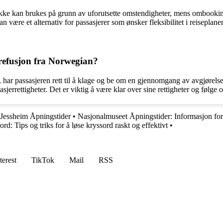
ikke kan brukes på grunn av uforutsette omstendigheter, mens ombooking 
 være et alternativ for passasjerer som ønsker fleksibilitet i reiseplane
 refusjon fra Norwegian?
 har passasjeren rett til å klage og be om en gjennomgang av avgjørelse
sjerrettigheter. Det er viktig å være klar over sine rettigheter og følg
 Jessheim Åpningstider
•
Nasjonalmuseet Åpningstider: Informasjon fo
rd: Tips og triks for å løse kryssord raskt og effektivt
•
terest
TikTok
Mail
RSS