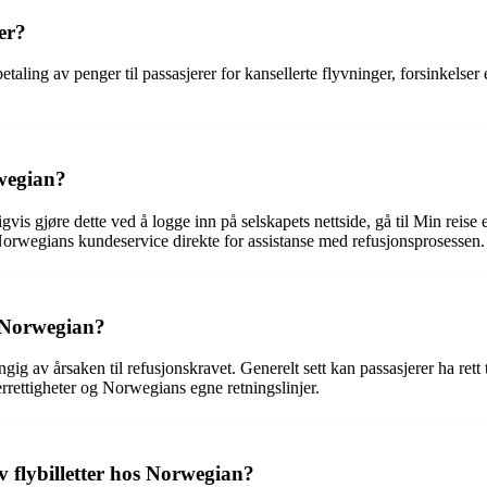
er?
taling av penger til passasjerer for kansellerte flyvninger, forsinkelser 
wegian?
s gjøre dette ved å logge inn på selskapets nettside, gå til Min reise el
Norwegians kundeservice direkte for assistanse med refusjonsprosessen.
a Norwegian?
ig av årsaken til refusjonskravet. Generelt sett kan passasjerer ha rett 
errettigheter og Norwegians egne retningslinjer.
 flybilletter hos Norwegian?