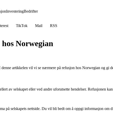
jon
Investering
Bedrifter
terest
TikTok
Mail
RSS
on hos Norwegian
I denne artikkelen vil vi se nærmere på refusjon hos Norwegian og gi de
nsellert av selskapet eller ved andre uforutsette hendelser. Refusjonen kan
ema på selskapets nettside. Du vil bli bedt om å oppgi informasjon om din