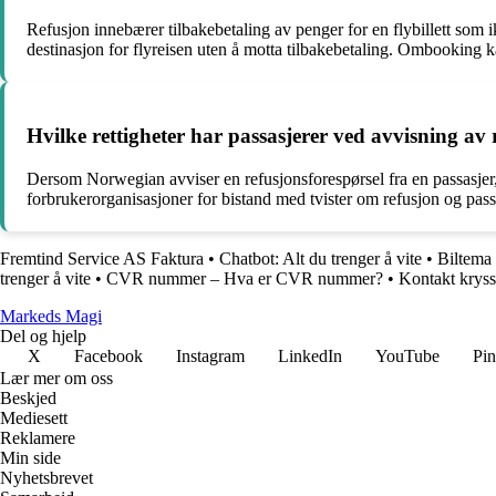
Refusjon innebærer tilbakebetaling av penger for en flybillett som 
destinasjon for flyreisen uten å motta tilbakebetaling. Ombooking kan
Hvilke rettigheter har passasjerer ved avvisning av
Dersom Norwegian avviser en refusjonsforespørsel fra en passasjer,
forbrukerorganisasjoner for bistand med tvister om refusjon og passa
Fremtind Service AS Faktura
•
Chatbot: Alt du trenger å vite
•
Biltema
trenger å vite
•
CVR nummer – Hva er CVR nummer?
•
Kontakt krysso
Markeds Magi
Del og hjelp
X
Facebook
Instagram
LinkedIn
YouTube
Pin
Lær mer om oss
Beskjed
Mediesett
Reklamere
Min side
Nyhetsbrevet