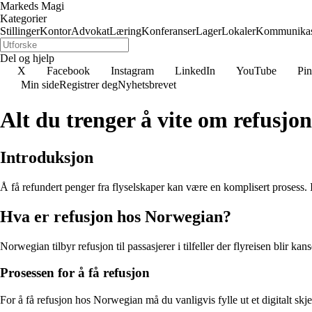
Markeds Magi
Kategorier
Stillinger
Kontor
Advokat
Læring
Konferanser
Lager
Lokaler
Kommunikas
Del og hjelp
X
Facebook
Instagram
LinkedIn
YouTube
Pin
Min side
Registrer deg
Nyhetsbrevet
Alt du trenger å vite om refusj
Introduksjon
Å få refundert penger fra flyselskaper kan være en komplisert prosess. 
Hva er refusjon hos Norwegian?
Norwegian tilbyr refusjon til passasjerer i tilfeller der flyreisen blir ka
Prosessen for å få refusjon
For å få refusjon hos Norwegian må du vanligvis fylle ut et digitalt skj