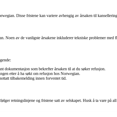
wegian. Disse fristene kan variere avhengig av årsaken til kanselleringe
ian. Noen av de vanligste årsakene inkluderer tekniske problemer med fly
lgende:
nt dokumentasjon som bekrefter årsaken til at du søker refusjon.
ingen etter å ha søkt om refusjon hos Norwegian.
tatt tilbakemelding innen forventet tid.
lger retningslinjene og fristene satt av selskapet. Husk å ta vare på a