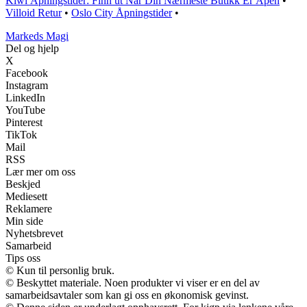
Kiwi Åpningstider: Finn ut Når Din Nærmeste Butikk Er Åpen
•
Villoid Retur
•
Oslo City Åpningstider
•
Markeds Magi
Del og hjelp
X
Facebook
Instagram
LinkedIn
YouTube
Pinterest
TikTok
Mail
RSS
Lær mer om oss
Beskjed
Mediesett
Reklamere
Min side
Nyhetsbrevet
Samarbeid
Tips oss
© Kun til personlig bruk.
© Beskyttet materiale. Noen produkter vi viser er en del av
samarbeidsavtaler som kan gi oss en økonomisk gevinst.