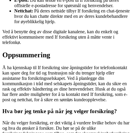
E-post:
Du kan sende en e-post til If forsikring på deres
offisielle e-postadresse for spørsmål og henvendelser.
Nettchat:
På deres nettside tilbyr If forsikring en chat-tjeneste
hvor du kan chatte direkte med en av deres kundebehandlere
for øyeblikkelig hjelp.
Ved å benytte deg av disse digitale kanalene, kan du enkelt og
effektivt kommunisere med If forsikring uten å måtte vente i
telefonkø.
Oppsummering
Å ha kjennskap til If forsikring sine åpningstider for telefonkontakt
kan spare deg for tid og frustrasjon når du trenger hjelp eller
assistanse fra forsikringsselskapet. Ved å planlegge din
kommunikasjon i tråd med selskapets åpningstider, kan du sikre en
rask og effektiv håndtering av dine henvendelser. Husk at du også
har flere andre muligheter for å ta kontakt med If forsikring, som e-
post og nettchat, for å sikre en sømløs kundeopplevelse.
Hva bør jeg tenke på når jeg velger forsikring?
Når du velger forsikring, er det viktig å vurdere hvilke behov du har
og hva du ønsker å forsikre. Du bør se på de ulike