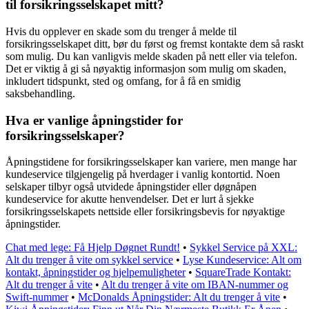
til forsikringsselskapet mitt?
Hvis du opplever en skade som du trenger å melde til
forsikringsselskapet ditt, bør du først og fremst kontakte dem så raskt
som mulig. Du kan vanligvis melde skaden på nett eller via telefon.
Det er viktig å gi så nøyaktig informasjon som mulig om skaden,
inkludert tidspunkt, sted og omfang, for å få en smidig
saksbehandling.
Hva er vanlige åpningstider for
forsikringsselskaper?
Åpningstidene for forsikringsselskaper kan variere, men mange har
kundeservice tilgjengelig på hverdager i vanlig kontortid. Noen
selskaper tilbyr også utvidede åpningstider eller døgnåpen
kundeservice for akutte henvendelser. Det er lurt å sjekke
forsikringsselskapets nettside eller forsikringsbevis for nøyaktige
åpningstider.
Chat med lege: Få Hjelp Døgnet Rundt!
•
Sykkel Service på XXL:
Alt du trenger å vite om sykkel service
•
Lyse Kundeservice: Alt om
kontakt, åpningstider og hjelpemuligheter
•
SquareTrade Kontakt:
Alt du trenger å vite
•
Alt du trenger å vite om IBAN-nummer og
Swift-nummer
•
McDonalds Åpningstider: Alt du trenger å vite
•