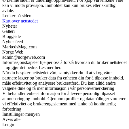
© Denne siden er underlagt opphavsrett. For kjøp via lenkene våre
kan vi motta provisjon. Innholdet kan kun brukes etter skriftlig
avtale.
Lenker på siden
Kart over nettstedet
Nyheter
Galleri
Bloggside
Nyhetsfeed
MarkedsMagi.com
Norge Web
admin@norgeweb.com
Informasjonskapsler hjelper oss å forstå hvordan du bruker nettstedet
– og gjør det bedre. Les mer her.
Når du besøker nettstedet vårt, samtykker du til at vi og våre
partnere lagrer og bruker data fra enheten din for å tilpasse innhold,
måle effektivitet og analysere brukeratferd. Du kan alltid endre
valgene dine og få mer informasjon i vår personvernerklæring
Vi behandler enhetsinformasjon for å levere personlig tilpasset
annonsering og innhold. Gjennom profiler og datamålinger vurderer
vi effektivitet og brukerengasjement med tanke på kontinuerlig
forbedring
Innstillinger-menyen
Avvis alle
Lengre