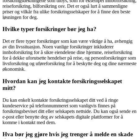
forsikringsdekningene som tilbys, som for eksempel innboforsikring,
reiseforsikring, bilforsikring osv. Det er også lurt å sammenligne
priser og vilkår fra ulike forsikringsselskaper for å finne den beste
løsningen for deg.
Hvilke typer forsikringer bør jeg ha?
Det er flere typer forsikringer som kan være viktige å ha, avhengig
av din livssituasjon. Noen vanlige forsikringer inkluderer
innboforsikring for å sikre eiendelene dine hjemme, reiseforsikring
for å dekke uforutsette hendelser på reise, og personforsikringer som
livsforsikring og uføreforsikring for å beskytte deg og dine nærmeste
økonomisk.
Hvordan kan jeg kontakte forsikringsselskapet
mitt?
Du kan enkelt kontakte forsikringsselskapet ditt ved å ringe
kundeservice på telefonnummeret som vanligvis finnes på
forsikringsbeviset ditt eller selskapets nettside. Du kan også sende en
e-post eller benytte deg av selskapets digitale plattformer for å
komme i kontakt med dem.
Hva bør jeg gjøre hvis jeg trenger å melde en skade