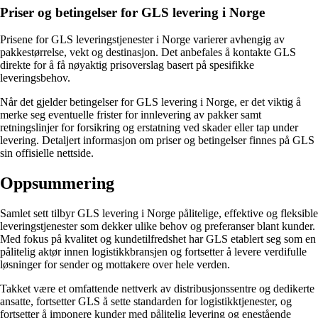
Priser og betingelser for GLS levering i Norge
Prisene for GLS leveringstjenester i Norge varierer avhengig av
pakkestørrelse, vekt og destinasjon. Det anbefales å kontakte GLS
direkte for å få nøyaktig prisoverslag basert på spesifikke
leveringsbehov.
Når det gjelder betingelser for GLS levering i Norge, er det viktig å
merke seg eventuelle frister for innlevering av pakker samt
retningslinjer for forsikring og erstatning ved skader eller tap under
levering. Detaljert informasjon om priser og betingelser finnes på GLS
sin offisielle nettside.
Oppsummering
Samlet sett tilbyr GLS levering i Norge pålitelige, effektive og fleksible
leveringstjenester som dekker ulike behov og preferanser blant kunder.
Med fokus på kvalitet og kundetilfredshet har GLS etablert seg som en
pålitelig aktør innen logistikkbransjen og fortsetter å levere verdifulle
løsninger for sender og mottakere over hele verden.
Takket være et omfattende nettverk av distribusjonssentre og dedikerte
ansatte, fortsetter GLS å sette standarden for logistikktjenester, og
fortsetter å imponere kunder med pålitelig levering og enestående