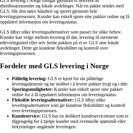
GLS levering i Norge foregår gjennom et nettverk av
distribusjonssentre og lokale avdelinger. Når en pakke sendes med
GLS, blir den nøye håndtert og sporet gjennom hele
leveringsprosessen. Kunder kan enkelt spore sine pakker online og få
oppdatert informasjon om leveringsstatus.
GLS tilbyr ulike leveringsalternativer som passer for ulike behov.
Kunder kan velge mellom levering til dør, levering til nærmeste
utleveringssted eller selv hente pakken på et av GLS sine lokale
avdelinger. Dette gir kundene fleksibilitet og kontroll over
leveringsprosessen.
Fordeler med GLS levering i Norge
Pålitelig levering:
GLS er kjent for sin pålitelige
leveringstjeneste og tar stolthet i å levere pakker trygt og i tide.
Sporingsmuligheter:
Kunder kan enkelt spore sine pakker
online for å få oppdatert informasjon om leveringsstatus.
Fleksible leveringsalternativer:
GLS tilbyr ulike
leveringsalternativer som gir kundene fleksibilitet og kontroll
over leveringsprosessen.
Kundeservice:
GLS har en dedikert kundeserviceteam som er
tilgjengelig for å hjelpe kunder med eventuelle spørsmål eller
bekymringer angående leveringen.