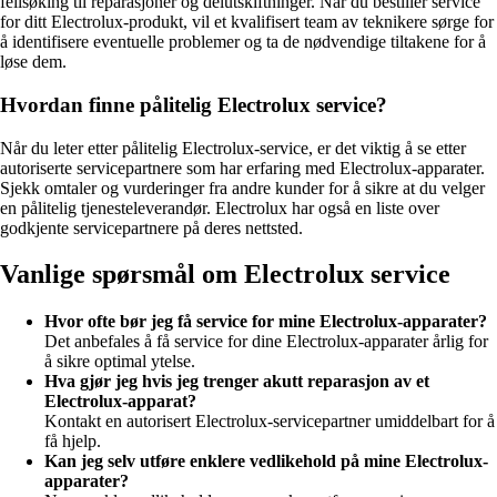
feilsøking til reparasjoner og delutskiftninger. Når du bestiller service
for ditt Electrolux-produkt, vil et kvalifisert team av teknikere sørge for
å identifisere eventuelle problemer og ta de nødvendige tiltakene for å
løse dem.
Hvordan finne pålitelig Electrolux service?
Når du leter etter pålitelig Electrolux-service, er det viktig å se etter
autoriserte servicepartnere som har erfaring med Electrolux-apparater.
Sjekk omtaler og vurderinger fra andre kunder for å sikre at du velger
en pålitelig tjenesteleverandør. Electrolux har også en liste over
godkjente servicepartnere på deres nettsted.
Vanlige spørsmål om Electrolux service
Hvor ofte bør jeg få service for mine Electrolux-apparater?
Det anbefales å få service for dine Electrolux-apparater årlig for
å sikre optimal ytelse.
Hva gjør jeg hvis jeg trenger akutt reparasjon av et
Electrolux-apparat?
Kontakt en autorisert Electrolux-servicepartner umiddelbart for å
få hjelp.
Kan jeg selv utføre enklere vedlikehold på mine Electrolux-
apparater?