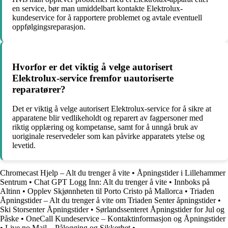
en service, bør man umiddelbart kontakte Elektrolux-
kundeservice for å rapportere problemet og avtale eventuell
oppfølgingsreparasjon.
Hvorfor er det viktig å velge autorisert
Elektrolux-service fremfor uautoriserte
reparatører?
Det er viktig å velge autorisert Elektrolux-service for å sikre at
apparatene blir vedlikeholdt og reparert av fagpersoner med
riktig opplæring og kompetanse, samt for å unngå bruk av
uoriginale reservedeler som kan påvirke apparatets ytelse og
levetid.
Chromecast Hjelp – Alt du trenger å vite
•
Åpningstider i Lillehammer
Sentrum
•
Chat GPT Logg Inn: Alt du trenger å vite
•
Innboks på
Altinn
•
Opplev Skjønnheten til Porto Cristo på Mallorca
•
Triaden
Åpningstider – Alt du trenger å vite om Triaden Senter åpningstider
•
Ski Storsenter Åpningstider
•
Sørlandssenteret Åpningstider for Jul og
Påske
•
OneCall Kundeservice – Kontaktinformasjon og Åpningstider
•
Live.no Mail – Pålogging og Sikkerhet
•