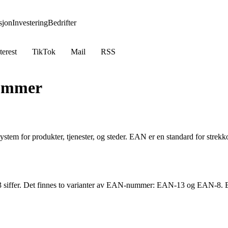
jon
Investering
Bedrifter
terest
TikTok
Mail
RSS
nummer
tem for produkter, tjenester, og steder. EAN er en standard for strekkod
13 siffer. Det finnes to varianter av EAN-nummer: EAN-13 og EAN-8. 