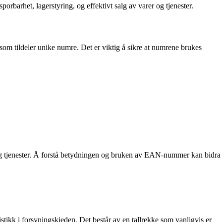
rbarhet, lagerstyring, og effektivt salg av varer og tjenester.
som tildeler unike numre. Det er viktig å sikre at numrene brukes
.
 og tjenester. Å forstå betydningen og bruken av EAN-nummer kan bidra
tikk i forsyningskjeden. Det består av en tallrekke som vanligvis er