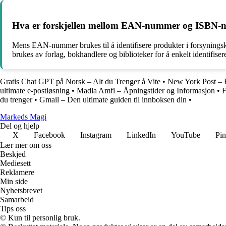
Hva er forskjellen mellom EAN-nummer og ISBN
Mens EAN-nummer brukes til å identifisere produkter i forsynings
brukes av forlag, bokhandlere og biblioteker for å enkelt identifiser
Gratis Chat GPT på Norsk – Alt du Trenger å Vite
•
New York Post – 
ultimate e-postløsning
•
Madla Amfi – Åpningstider og Informasjon
•
F
du trenger
•
Gmail – Den ultimate guiden til innboksen din
•
Markeds Magi
Del og hjelp
X
Facebook
Instagram
LinkedIn
YouTube
Pin
Lær mer om oss
Beskjed
Mediesett
Reklamere
Min side
Nyhetsbrevet
Samarbeid
Tips oss
© Kun til personlig bruk.