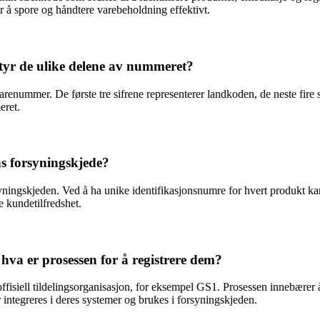
or å spore og håndtere varebeholdning effektivt.
yr de ulike delene av nummeret?
nummer. De første tre sifrene representerer landkoden, de neste fire 
eret.
s forsyningskjede?
ingskjeden. Ved å ha unike identifikasjonsnumre for hvert produkt kan 
e kundetilfredshet.
va er prosessen for å registrere dem?
isiell tildelingsorganisasjon, for eksempel GS1. Prosessen innebærer å 
ntegreres i deres systemer og brukes i forsyningskjeden.