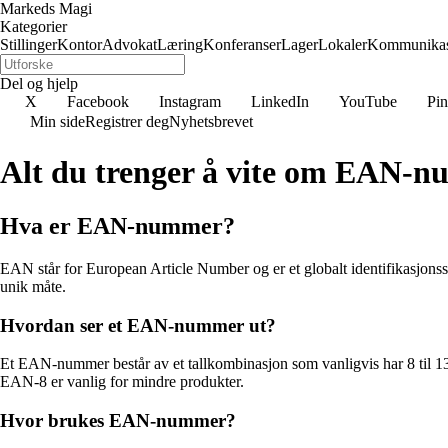
Markeds Magi
Kategorier
Stillinger
Kontor
Advokat
Læring
Konferanser
Lager
Lokaler
Kommunikas
Del og hjelp
X
Facebook
Instagram
LinkedIn
YouTube
Pin
Min side
Registrer deg
Nyhetsbrevet
Alt du trenger å vite om EAN-
Hva er EAN-nummer?
EAN står for European Article Number og er et globalt identifikasjonssys
unik måte.
Hvordan ser et EAN-nummer ut?
Et EAN-nummer består av et tallkombinasjon som vanligvis har 8 til 
EAN-8 er vanlig for mindre produkter.
Hvor brukes EAN-nummer?