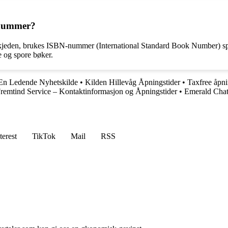
-nummer?
kjeden, brukes ISBN-nummer (International Standard Book Number) spesi
e og spore bøker.
En Ledende Nyhetskilde
•
Kilden Hillevåg Åpningstider
•
Taxfree åpn
remtind Service – Kontaktinformasjon og Åpningstider
•
Emerald Chat
terest
TikTok
Mail
RSS