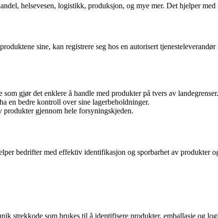
del, helsevesen, logistikk, produksjon, og mye mer. Det hjelper med spo
oduktene sine, kan registrere seg hos en autorisert tjenesteleverandør 
som gjør det enklere å handle med produkter på tvers av landegrenser
 en bedre kontroll over sine lagerbeholdninger.
produkter gjennom hele forsyningskjeden.
lper bedrifter med effektiv identifikasjon og sporbarhet av produkter
strekkode som brukes til å identifisere produkter, emballasje og logis