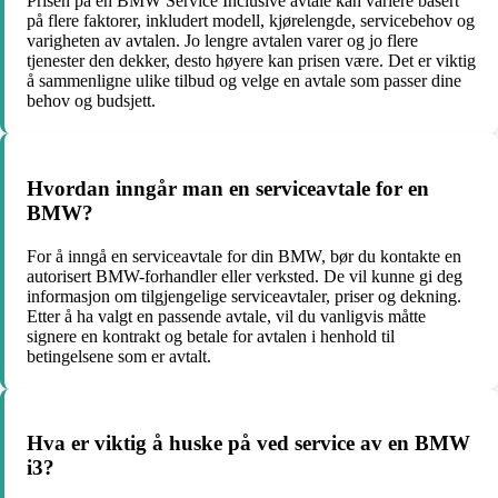
Prisen på en BMW Service Inclusive avtale kan variere basert
på flere faktorer, inkludert modell, kjørelengde, servicebehov og
varigheten av avtalen. Jo lengre avtalen varer og jo flere
tjenester den dekker, desto høyere kan prisen være. Det er viktig
å sammenligne ulike tilbud og velge en avtale som passer dine
behov og budsjett.
Hvordan inngår man en serviceavtale for en
BMW?
For å inngå en serviceavtale for din BMW, bør du kontakte en
autorisert BMW-forhandler eller verksted. De vil kunne gi deg
informasjon om tilgjengelige serviceavtaler, priser og dekning.
Etter å ha valgt en passende avtale, vil du vanligvis måtte
signere en kontrakt og betale for avtalen i henhold til
betingelsene som er avtalt.
Hva er viktig å huske på ved service av en BMW
i3?