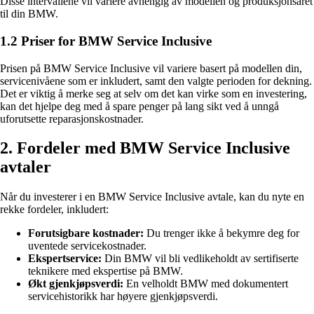
Disse intervallene vil variere avhengig av modellen og produksjonsåret
til din BMW.
1.2 Priser for BMW Service Inclusive
Prisen på BMW Service Inclusive vil variere basert på modellen din,
servicenivåene som er inkludert, samt den valgte perioden for dekning.
Det er viktig å merke seg at selv om det kan virke som en investering,
kan det hjelpe deg med å spare penger på lang sikt ved å unngå
uforutsette reparasjonskostnader.
2. Fordeler med BMW Service Inclusive
avtaler
Når du investerer i en BMW Service Inclusive avtale, kan du nyte en
rekke fordeler, inkludert:
Forutsigbare kostnader:
Du trenger ikke å bekymre deg for
uventede servicekostnader.
Ekspertservice:
Din BMW vil bli vedlikeholdt av sertifiserte
teknikere med ekspertise på BMW.
Økt gjenkjøpsverdi:
En velholdt BMW med dokumentert
servicehistorikk har høyere gjenkjøpsverdi.