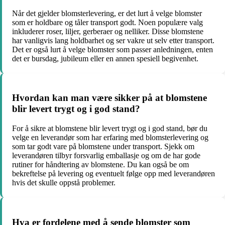
Når det gjelder blomsterlevering, er det lurt å velge blomster
som er holdbare og tåler transport godt. Noen populære valg
inkluderer roser, liljer, gerberaer og nelliker. Disse blomstene
har vanligvis lang holdbarhet og ser vakre ut selv etter transport.
Det er også lurt å velge blomster som passer anledningen, enten
det er bursdag, jubileum eller en annen spesiell begivenhet.
Hvordan kan man være sikker på at blomstene
blir levert trygt og i god stand?
For å sikre at blomstene blir levert trygt og i god stand, bør du
velge en leverandør som har erfaring med blomsterlevering og
som tar godt vare på blomstene under transport. Sjekk om
leverandøren tilbyr forsvarlig emballasje og om de har gode
rutiner for håndtering av blomstene. Du kan også be om
bekreftelse på levering og eventuelt følge opp med leverandøren
hvis det skulle oppstå problemer.
Hva er fordelene med å sende blomster som