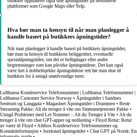
butikker oppdaterer også sine åpningstider på nettbaserte
plattformer som Google Maps eller Yelp.
Hva bør man ta hensyn til når man planlegger å
handle basert på butikkers åpningstider?
Når man planlegger å handle basert på butikkers åpningstider,
bør man ta hensyn til butikkens beliggenhet, eventuelle
spesialåpningstider, om det er helligdager eller andre
begrensninger som kan påvirke åpningstidene. Det kan også
være lurt å dobbeltsjekke åpningstidene rett før man drar til
butikken for å unngå unødvendige turer.
Lufthansa Kundeservice Telefonnummer | Lufthansa Telefonnummer |
Lufthansa Customer Service Norway
•
Åpningstider i Sandnes
Sentrum og Langgata
•
Magasinet Åpningstider i Drammen
•
Beste
Streaming Pakke: Alt du trenger å vite om Strømmetjenester Pakke
•
Unngå Problemer med Lei Nummer – Alt du Trenger å Vite
•
Alt du
trenger å vite om chat GPT-apper og nedlasting
•
Floyd Retur: Retur
av varer til Floyd
•
Altibox Kundeservice Telefonnummer og
Kontaktinformasjon
•
Jorekstad åpningstider
•
Chat GPT på Norsk: En
informativ guide
•