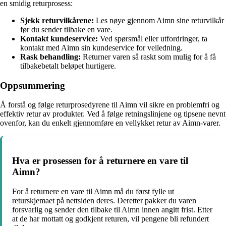
en smidig returprosess:
Sjekk returvilkårene:
Les nøye gjennom Aimn sine returvilkår
før du sender tilbake en vare.
Kontakt kundeservice:
Ved spørsmål eller utfordringer, ta
kontakt med Aimn sin kundeservice for veiledning.
Rask behandling:
Returner varen så raskt som mulig for å få
tilbakebetalt beløpet hurtigere.
Oppsummering
Å forstå og følge returprosedyrene til Aimn vil sikre en problemfri og
effektiv retur av produkter. Ved å følge retningslinjene og tipsene nevnt
ovenfor, kan du enkelt gjennomføre en vellykket retur av Aimn-varer.
Hva er prosessen for å returnere en vare til
Aimn?
For å returnere en vare til Aimn må du først fylle ut
returskjemaet på nettsiden deres. Deretter pakker du varen
forsvarlig og sender den tilbake til Aimn innen angitt frist. Etter
at de har mottatt og godkjent returen, vil pengene bli refundert