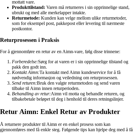
mottatt vare.
Produkttilstand:
Varen må returneres i sin opprinnelige stand,
ubrukt og med alle merkelapper intakte.
Returmetode:
Kunden kan velge mellom ulike returmetoder,
som for eksempel post, pakkepost eller levering til nærmeste
postkontor.
Returprosessen i Praksis
For å gjennomføre en retur av en Aimn-vare, følg disse trinnene:
Forberedelse:
Sørg for at varen er i sin opprinnelige tilstand og
pakk den godt inn.
Kontakt Aimn:
Ta kontakt med Aimn kundeservice for å få
nødvendig informasjon og veiledning om returprosessen.
Send returen:
Bruk den valgte returmetoden og send varen
tilbake til Aimn innen returperioden.
Behandling av retur:
Aimn vil motta og behandle returen, og
tilbakebetale beløpet til deg i henhold til deres retningslinjer.
Retur Aimn: Enkel Retur av Produkter
Å returnere produkter til Aimn er en enkel prosess som kan
gjennomføres med få enkle steg. Følgende tips kan hjelpe deg med å få