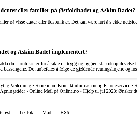
studenter eller familier på Østfoldbadet og Askim Badet?
milier på visse dager eller tidspunkter. Det kan være lurt å sjekke netts
badet og Askim Badet implementert?
ikkerhetsprotokoller for å sikre en trygg og hygienisk badeopplevelse 
r ved bassengene. Det anbefales å følge de gjeldende retningslinjene og in
ttig Veiledning
•
Storebrand Kontaktinformasjon og Kundeservice
•
S
Åpningstider
•
Online Mail på Online.no
•
Hjelp til jul 2023: Ønsker du
terest
TikTok
Mail
RSS