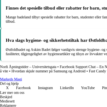
Finnes det spesielle tilbud eller rabatter for barn, 
Mange badeland tilbyr spesielle rabatter for barn, studenter eller fa
tilbud.
Hva slags hygiene- og sikkerhetstiltak har Østfold
Østfoldbadet og Askim Badet følger vanligvis strenge hygiene- og s
fasiliteter, tilgjengelighet av hygieneartikler og tilsyn av livvakte
Norli Åpningstider – Universitetsgata
•
Facebook Support Chat – En Ny
å vite
•
Hvordan skjule nummer på Samsung og Android
•
Fast Candy 
Markeds Magi
Del og hjelp
X
Facebook
Instagram
LinkedIn
YouTube
Pin
Lær mer om oss
Beskjed
Mediesett
Reklamere