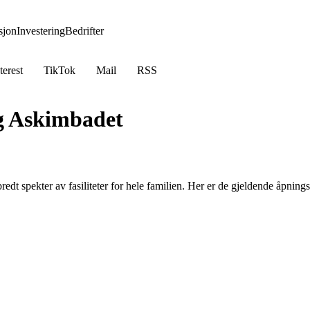
jon
Investering
Bedrifter
terest
TikTok
Mail
RSS
og Askimbadet
redt spekter av fasiliteter for hele familien. Her er de gjeldende åpning