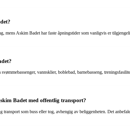
adet?
, mens Askim Badet har faste åpningstider som vanligvis er tilgjengelig
adet?
om svømmebassenger, vannsklier, boblebad, barnebasseng, treningsfasilit
kim Badet med offentlig transport?
g transport som buss eller tog, avhengig av beliggenheten. Det anbefales