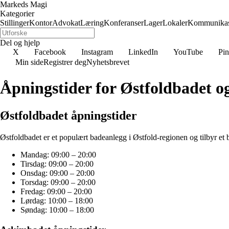
Markeds Magi
Kategorier
Stillinger
Kontor
Advokat
Læring
Konferanser
Lager
Lokaler
Kommunikas
Del og hjelp
X
Facebook
Instagram
LinkedIn
YouTube
Pin
Min side
Registrer deg
Nyhetsbrevet
Åpningstider for Østfoldbadet 
Østfoldbadet åpningstider
Østfoldbadet er et populært badeanlegg i Østfold-regionen og tilbyr et b
Mandag: 09:00 – 20:00
Tirsdag: 09:00 – 20:00
Onsdag: 09:00 – 20:00
Torsdag: 09:00 – 20:00
Fredag: 09:00 – 20:00
Lørdag: 10:00 – 18:00
Søndag: 10:00 – 18:00