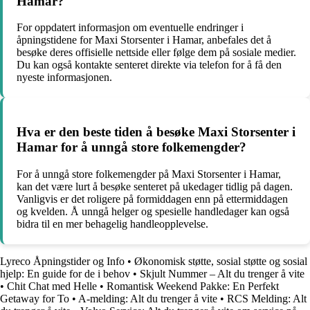
Hamar?
For oppdatert informasjon om eventuelle endringer i
åpningstidene for Maxi Storsenter i Hamar, anbefales det å
besøke deres offisielle nettside eller følge dem på sosiale medier.
Du kan også kontakte senteret direkte via telefon for å få den
nyeste informasjonen.
Hva er den beste tiden å besøke Maxi Storsenter i
Hamar for å unngå store folkemengder?
For å unngå store folkemengder på Maxi Storsenter i Hamar,
kan det være lurt å besøke senteret på ukedager tidlig på dagen.
Vanligvis er det roligere på formiddagen enn på ettermiddagen
og kvelden. Å unngå helger og spesielle handledager kan også
bidra til en mer behagelig handleopplevelse.
Lyreco Åpningstider og Info
•
Økonomisk støtte, sosial støtte og sosial
hjelp: En guide for de i behov
•
Skjult Nummer – Alt du trenger å vite
•
Chit Chat med Helle
•
Romantisk Weekend Pakke: En Perfekt
Getaway for To
•
A-melding: Alt du trenger å vite
•
RCS Melding: Alt