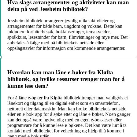
Hva slags arrangementer og aktiviteter kan man
delta på ved Jessheim bibliotek?
Jessheim bibliotek arrangerer jevnlig ulike aktiviteter og
arrangementer for både barn, ungdom og voksne. Dette kan
inkludere forfatterbesøk, boklanseringer, temakvelder,
språkkurs, lesestunder for barn, filmvisninger og mye mer. Det
anbefales å følge med på bibliotekets nettside eller
oppslagstavler for informasjon om kommende arrangementer.
Hvordan kan man låne e-bøker fra Kløfta
bibliotek, og hvilke ressurser trenger man for å
kunne lese dem?
For å låne e-bøker fra Kløfta bibliotek trenger man vanligvis et
lånekort og tilgang til en digital enhet som en smarttelefon,
nettbrett eller datamaskin. Man kan bruke bibliotekets nettside
eller en e-bok-app for å søke etter og låne e-bøker. Noen ganger
kan det også være nødvendig med en egen e-bok-leser eller
programvare for å kunne lese e-bøkene. Det kan være lurt å ta
kontakt med biblioteket for veiledning og hjelp til å komme i
gang med e-bok-utlån.